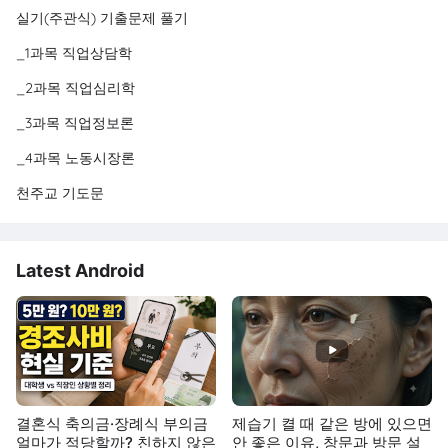
실기(주관식) 기출문제 풀기
_1과목 직업상담학
_2과목 직업심리학
_3과목 직업정보론
_4과목 노동시장론
천주교 기도문
Latest Android
결혼식 축의금·장례식 부의금
제습기 켤 때 같은 방에 있으면
얼마가 적당할까? 친하지 않은
안 좋은 이유, 창문과 방문 설