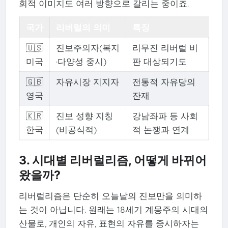
회적 이미지도 여러 방향으로 갈리는 중이죠.
국가
리버럴의 의미
특징
🇺🇸
진보주의자(복지
리무진 리버럴 비
미국
·다양성 중시)
판 대상되기도
🇬🇧
자유시장 지지자
전통적 자유당의
영국
잔재
🇰🇷
진보 성향 지칭
강남좌파 등 사회
한국
(비공식적)
적 논쟁과 연계
3. 시대별 리버럴리즘, 어떻게 바뀌어
왔을까?
리버럴리즘은 단순히 오늘날의 진보만을 의미하
는 것이 아닙니다. 원래는 18세기 계몽주의 시대의
산물로, 개인의 자유, 표현의 자유를 중시하자는