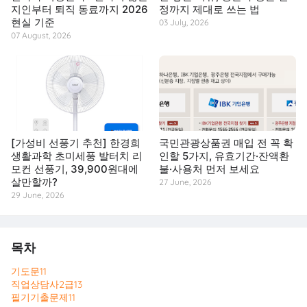
지인부터 퇴직 동료까지 2026
정까지 제대로 쓰는 법
현실 기준
03 July, 2026
07 August, 2026
[가성비 선풍기 추천] 한경희
국민관광상품권 매입 전 꼭 확
생활과학 초미세풍 발터치 리
인할 5가지, 유효기간·잔액환
모컨 선풍기, 39,900원대에
불·사용처 먼저 보세요
살만할까?
27 June, 2026
29 June, 2026
목차
기도문
11
직업상담사2급
13
필기기출문제
11