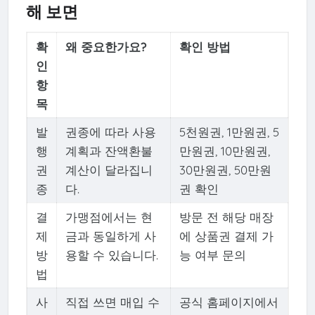
해 보면
확
왜 중요한가요?
확인 방법
인
항
목
발
권종에 따라 사용
5천원권, 1만원권, 5
행
계획과 잔액환불
만원권, 10만원권,
권
계산이 달라집니
30만원권, 50만원
종
다.
권 확인
결
가맹점에서는 현
방문 전 해당 매장
제
금과 동일하게 사
에 상품권 결제 가
방
용할 수 있습니다.
능 여부 문의
법
사
직접 쓰면 매입 수
공식 홈페이지에서