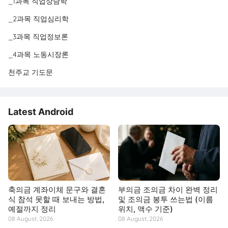
_1과목 직업상담학
_2과목 직업심리학
_3과목 직업정보론
_4과목 노동시장론
천주교 기도문
Latest Android
축의금 계좌이체 문구와 결혼
부의금 조의금 차이 완벽 정리
식 참석 못할 때 보내는 방법,
및 조의금 봉투 쓰는법 (이름
예절까지 정리
위치, 액수 기준)
08 August, 2026
08 August, 2026