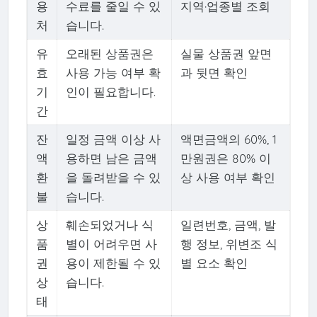
용
수료를 줄일 수 있
지역·업종별 조회
처
습니다.
유
오래된 상품권은
실물 상품권 앞면
효
사용 가능 여부 확
과 뒷면 확인
기
인이 필요합니다.
간
잔
일정 금액 이상 사
액면금액의 60%, 1
액
용하면 남은 금액
만원권은 80% 이
환
을 돌려받을 수 있
상 사용 여부 확인
불
습니다.
상
훼손되었거나 식
일련번호, 금액, 발
품
별이 어려우면 사
행 정보, 위변조 식
권
용이 제한될 수 있
별 요소 확인
상
습니다.
태