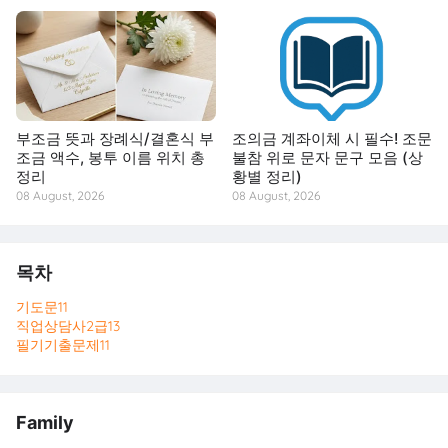
부조금 뜻과 장례식/결혼식 부
조의금 계좌이체 시 필수! 조문
조금 액수, 봉투 이름 위치 총
불참 위로 문자 문구 모음 (상
정리
황별 정리)
08 August, 2026
08 August, 2026
목차
기도문
11
직업상담사2급
13
필기기출문제
11
Family